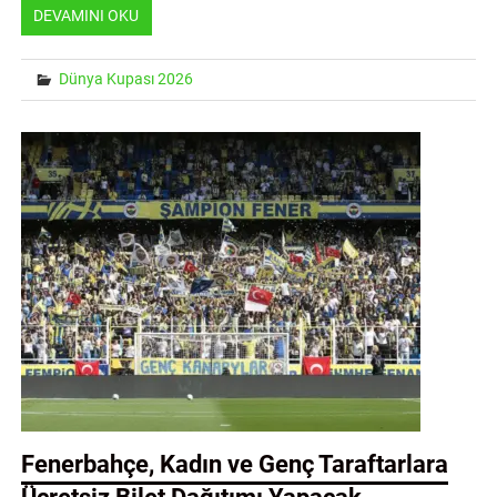
DEVAMINI OKU
Dünya Kupası 2026
Fenerbahçe, Kadın ve Genç Taraftarlara