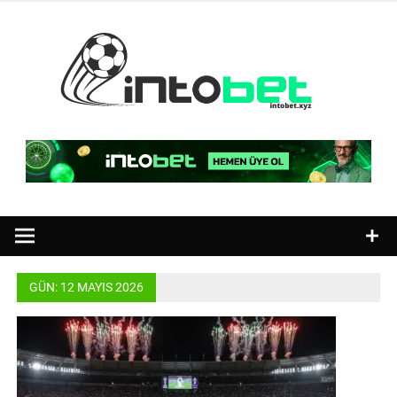
İçeriğe
geç
İnt
Gi
İntobet Mobile – Sorunsuz Giriş ve İntobet TV Yayını
GÜN:
12 MAYIS 2026