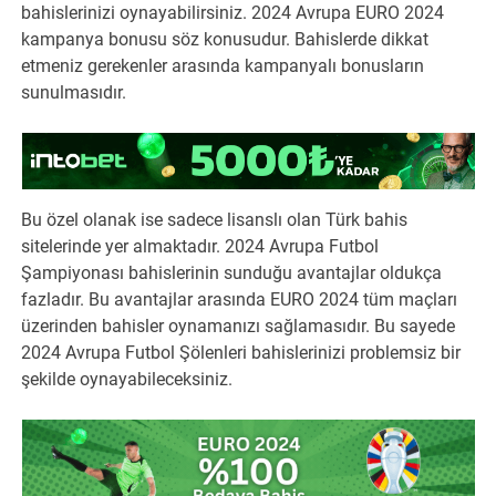
bahislerinizi oynayabilirsiniz. 2024 Avrupa EURO 2024
kampanya bonusu söz konusudur. Bahislerde dikkat
etmeniz gerekenler arasında kampanyalı bonusların
sunulmasıdır.
Bu özel olanak ise sadece lisanslı olan Türk bahis
sitelerinde yer almaktadır. 2024 Avrupa Futbol
Şampiyonası bahislerinin sunduğu avantajlar oldukça
fazladır. Bu avantajlar arasında EURO 2024 tüm maçları
üzerinden bahisler oynamanızı sağlamasıdır. Bu sayede
2024 Avrupa Futbol Şölenleri bahislerinizi problemsiz bir
şekilde oynayabileceksiniz.