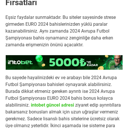
Fırsatları
Eşsiz faydalar sunmaktadır. Bu siteler sayesinde strese
girmeden EURO 2024 bahislerinizden yüklü paralar
kazanabilirsiniz. Aynı zamanda 2024 Avrupa Futbol
Şampiyonası bahis oynamanız zenginliğe daha erken
zamanda erişmenizin önünü açacaktır.
Bu sayede hayalinizdeki ev ve arabayı bile 2024 Avrupa
Futbol Şampiyonası bahisleri oynayarak alabilirsiniz.
Burada dikkat etmeniz gereken ayrıntı ise 2024 Avrupa
Futbol Şampiyonası EURO 2024 bahis bonus kolayca
alabilirsiniz.
intobet güncel adresi
ziyaret edip ayrıntıllara
bakarsanız bonusları almak için uzun uğraşlar vermeniz
gerekmez. Sadece lisanslı bahis sitelerine ücretsiz olarak
üye olmanız yeterlidir. İkinci aşamada ise sisteme para