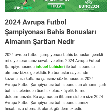
2024 Avrupa Futbol
Şampiyonası Bahis Bonusları
Almanın Şartları Nedir
2024 avrupa futbol şampiyonası bahis bonusları gerekli
mi diye sorarsanız cevabı verelim. 2024 Avrupa Futbol
Şampiyonasında
intobet bahisleri
ile bahis bonusu
almanız bizce gereklidir. Bu bonuslar sayesinde
kazancınızı katlama şansınız söz konusudur. 2024
Avrupa Futbol Şampiyonası bahis bonusları almanın şartı
bahis sitelerinden ücretsiz olarak üyelik formu
doldurmanızdır. Bu aşamadan itibaren sistem size 2024
Avrupa Futbol Şampiyonası bahis bonuslarınızı
hesabınıza otomatik olarak göndermektedir.