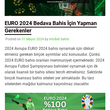
EURO 2024 Bedava Bahis İçin Yapman
Gerekenler
Posted on
31 Mayıs 2024
by
intobet bahis
2024 Avrupa EURO 2024 bahis oynamak için dikkat
etmeniz gereken birçok ayrıntılar söz konusudur. Çünkü
2024 EURO bahis oranları memnuniyet içermektedir. 2024
Avrupa Futbol Şampiyonası bahisleri oynamak için ilk
olarak lisanslı bir bahis sitesi tercih etmelisiniz. Sektörde
birçok lisanssız bahis siteleri yer almaktadır. Bu tarz
sitelerden mağdur kalmanız kaçınılmaz olacaktır.