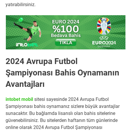
yatırabilirsiniz.
2024 Avrupa Futbol
Şampiyonası Bahis Oynamanın
Avantajları
intobet mobil
sitesi sayesinde 2024 Avrupa Futbol
Şampiyonası bahis oynamanız sizlere büyük avantajlar
sunacaktır. Bu bağlamda lisanslı olan bahis sitelerine
güvenebilirsiniz. Bu sitelerden haftanın tüm günlerinde
online olarak 2024 Avrupa Futbol Şampiyonası