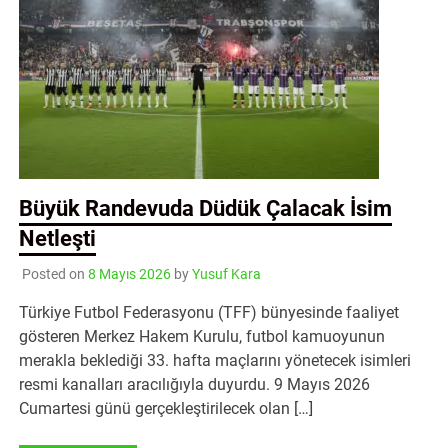
Büyük Randevuda Düdük Çalacak İsim
Netleşti
Posted on
8 Mayıs 2026
by
Yusuf Kara
Türkiye Futbol Federasyonu (TFF) bünyesinde faaliyet
gösteren Merkez Hakem Kurulu, futbol kamuoyunun
merakla beklediği 33. hafta maçlarını yönetecek isimleri
resmi kanalları aracılığıyla duyurdu. 9 Mayıs 2026
Cumartesi günü gerçekleştirilecek olan […]