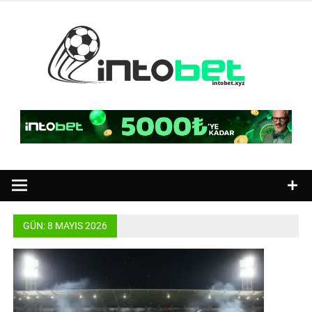
İçeriğe
geç
İnt
Gi
İntobet Mobile – Sorunsuz Giriş ve İntobet TV Yayını
GÜN:
8 MAYIS 2026