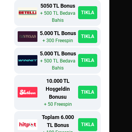
5050 TL Bonus
TIKLA
+ 500 TL Bedava
Bahis
5.000 TL Bonus
TIKLA
+ 300 Freespin
5.000 TL Bonus
TIKLA
+ 500 TL Bedava
Bahis
10.000 TL
Hoşgeldin
TIKLA
Bonusu
+ 50 Freespin
Toplam 6.000
TIKLA
TL Bonus