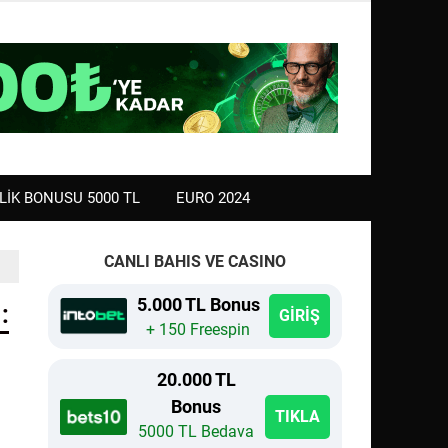
LIK BONUSU 5000 TL
EURO 2024
CANLI BAHIS VE CASINO
5.000 TL Bonus
:
GİRİŞ
+ 150 Freespin
20.000 TL
Bonus
TIKLA
5000 TL Bedava