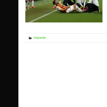
Haberler