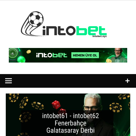
İçeriğe
geç
İnt
Gi
İntobet Mobile – Sorunsuz Giriş ve İntobet TV Yayını