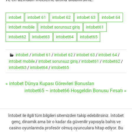
intobet
intobet 61
intobet 62
intobet 63
intobet 64
intobet mobile
intobet sorunsuz giriş
intobet61
intobet62
intobet63
intobet64
intobet65
intobet
/
intobet 61
/
intobet 62
/
intobet 63
/
intobet 64
/
intobet mobile
/
intobet sorunsuz giriş
/
intobet61
/
intobet62
/
intobet63
/
intobet64
/
intobet65
Yazı
« intobet Dünya Kupası Görevleri Bonusları
intobet65 – intobet66 Hoşgeldin Bonusu Fırsatı »
gezinmesi
İntobet ile ilgili tüm bilgileri sitemizden takip edebilirsiniz. İntobet
genç, dinamik ama bir o kadar da güvenilir yapısıyla bahis ve
casino oyunlarında profesör olmuş oyunculara hitap ediyor. Bu