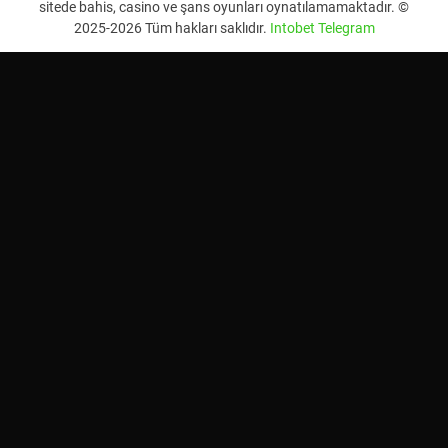
sitede bahis, casino ve şans oyunları oynatılamamaktadır. ©
2025-2026 Tüm hakları saklıdır.
Intobet Telegram