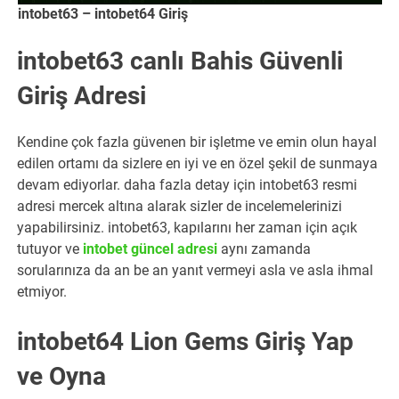
intobet63 – intobet64 Giriş
intobet63 canlı Bahis Güvenli
Giriş Adresi
Kendine çok fazla güvenen bir işletme ve emin olun hayal
edilen ortamı da sizlere en iyi ve en özel şekil de sunmaya
devam ediyorlar. daha fazla detay için intobet63 resmi
adresi mercek altına alarak sizler de incelemelerinizi
yapabilirsiniz. intobet63, kapılarını her zaman için açık
tutuyor ve
intobet güncel adresi
aynı zamanda
sorularınıza da an be an yanıt vermeyi asla ve asla ihmal
etmiyor.
intobet64
Lion Gems Giriş Yap
ve Oyna