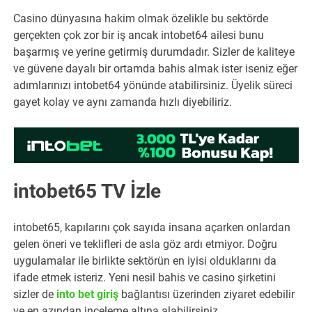
Casino dünyasına hakim olmak özelikle bu sektörde
gerçekten çok zor bir iş ancak intobet64 ailesi bunu
başarmış ve yerine getirmiş durumdadır. Sizler de kaliteye
ve güvene dayalı bir ortamda bahis almak ister iseniz eğer
adımlarınızı intobet64 yönünde atabilirsiniz. Üyelik süreci
gayet kolay ve aynı zamanda hızlı diyebiliriz.
intobet65 TV İzle
intobet65, kapılarını çok sayıda insana açarken onlardan
gelen öneri ve teklifleri de asla göz ardı etmiyor. Doğru
uygulamalar ile birlikte sektörün en iyisi olduklarını da
ifade etmek isteriz. Yeni nesil bahis ve casino şirketini
sizler de
into bet giriş
bağlantısı üzerinden ziyaret edebilir
ve en azından inceleme altına alabilirsiniz.